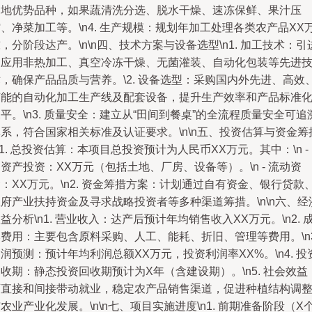
当地优势品种，如果蔬清洗分选、脱水干燥、速冻保鲜、果汁压
、净菜加工等。\n4. 生产规模：规划年加工处理各类农产品XX
，分阶段达产。\n\n四、技术方案与设备选型\n1. 加工技术：引
和应用非热加工、真空冷冻干燥、无菌灌装、自动化包装等先进
，确保产品品质与营养。\2. 设备选型：采购国内外先进、高效
节能的自动化加工生产线及配套设备，提升生产效率和产品标准
平。\n3. 质量安全：建立从“田间到餐桌”的全流程质量安全可追
系，符合国家相关标准及认证要求。\n\n五、投资估算与资金筹
n1. 总投资估算：本项目总投资预计为人民币XX万元。其中：\n -
资产投资：XX万元（包括土地、厂房、设备等）。\n - 流动资
：XX万元。\n2. 资金筹措方案：计划通过自有资金、银行贷款
府产业扶持资金及寻求战略投资者等多种渠道筹措。\n\n六、经
益分析\n1. 营业收入：达产后预计年均销售收入XX万元。\n2. 
费用：主要包含原料采购、人工、能耗、折旧、管理等费用。\n3
润预测：预计年均利润总额XX万元，投资利润率XX%。\n4. 投
收期：静态投资回收期预计为X年（含建设期）。\n5. 社会效益
可直接和间接带动就业，稳定农产品销售渠道，促进种植结构调
农业产业化发展。\n\n七、项目实施进度\n1. 前期准备阶段（X