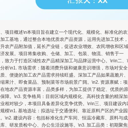
一、项目概述\n本项目旨在建立一个现代化、规模化、标准化的农
品加工基地，通过整合本地优质农产品资源，运用先进加工技术
提升农产品附加值，延长产业链，促进农业增效、农民增收和区
经济发展。项目将集收购、仓储、加工、包装、物流、销售于一
，致力于打造区域性农产品精深加工与品牌运营中心。\n\n二、
分析\n1. 市场需求：随着消费升级和健康意识增强，市场对安
优质、便捷的加工农产品需求持续旺盛。深加工产品如果蔬脆片
缩果汁、即食菜品、预制菜等市场前景广阔。\n2. 资源禀赋：
所在地农产品资源丰富，品类多样，为加工提供了稳定、优质的
保障。\n3. 竞争格局：目前区域内规模化、高科技含量的精深
业相对较少，本项目具备差异化竞争优势。\n\n三、项目建设内
规模\n1. 基地选址：拟选址于交通便利、靠近原料产区的产业园
。\n2. 建设内容：包括标准化生产车间、恒温冷藏库、原料与
库、研发质检中心、办公生活设施等。\n3. 加工品类：初期聚