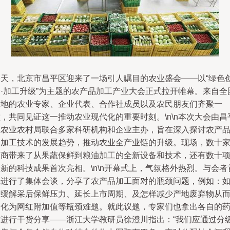
今天，北京市昌平区迎来了一场引人瞩目的农业盛会——以“绿色
新·加工升级”为主题的农产品加工产业大会正式拉开帷幕。来自全
各地的农业专家、企业代表、合作社成员以及农民朋友们齐聚一
，共同见证这一推动农业现代化的重要时刻。\n\n本次大会由昌
区农业农村局联合多家科研机构和企业主办，旨在深入探讨农产
深加工技术的发展趋势，推动农业全产业链的升级。现场，数十
展商带来了从果蔬保鲜到粮油加工的全新设备和技术，还有数十
新的科技成果首次亮相。\n\n开幕式上，气氛格外热烈。与会者
先进行了集体会谈，分享了农产品加工面对的瓶颈问题，例如：
何缓解采后保鲜压力、延长上市周期、及怎样减少产地废弃物从
转化为网红附加值等瓶颈难题。就此议题，专家们也拿出各自的
方进行干货分享——浙江大学教研员徐澄川指出：“我们应通过分